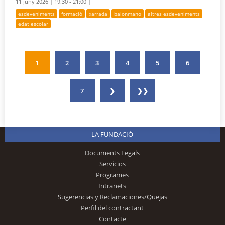
11 juny 2026 |
19:30 - 21:00 |
esdeveniments
formació
xarrada
balonmano
altres esdeveniments
edat escolar
1
2
3
4
5
6
7
❯
❯❯
LA FUNDACIÓ
Documents Legals
Servicios
Programes
Intranets
Sugerencias y Reclamaciones/Quejas
Perfil del contractant
Contacte