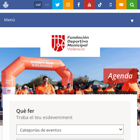
val
es
Menú
▼
La fundació
▼
Agenda
Instal·lacions
▼
Agenda
Comunicació
▼
València en esport
▼
Altres esdeveniments
Portal de Transparència
Què fer
Troba el teu esdeveniment
Reserves
▼