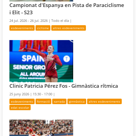
Campionat d'Espanya en Pista de Paraciclisme
i Elit - S23
24 jul. 2026 - 26 jul. 2026 |
Todo el día |
esdeveniments
ciclisme
altres esdeveniments
Clinic Patricia Pérez Fos - Gimnàstica rítmica
25 juny 2026 |
15:30 - 17:00 |
esdeveniments
formació
xarrada
gimnàstica
altres esdeveniments
edat escolar