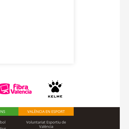
ONS
VALÈNCIA EN ESPORT
bol
Voluntariat Esportiu de
València
tius