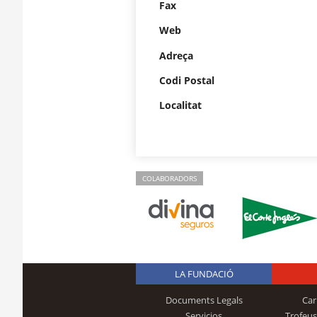
Fax
Web
Adreça
Codi Postal
Localitat
COLABORADORS
LA FUNDACIÓ
Documents Legals
Car
Servicios
Trofeus