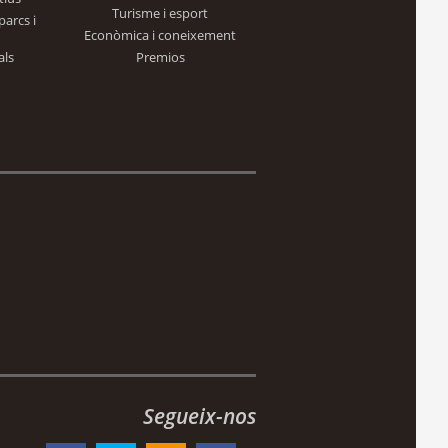
Turisme i esport
parcs i
Econòmica i coneixement
als
Premios
Segueix-nos