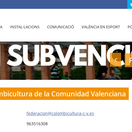
A
INSTAL·LACIONS
COMUNICACIÓ
VALÈNCIA EN ESPORT
PO
mbicultura de la Comunidad Valenciana
federacion@colombicultura-c-v.es
963516308