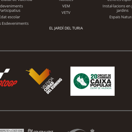
Trinidad Alfonso
sdeveniments
VEM
Instal·lacions en 
Participatius
jardins
VETV
Edat escolar
Espais Natur
s Esdeveniments
EL JARDÍ DEL TURIA