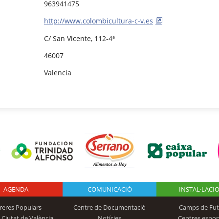
963941475
http://www.colombicultura-c-v.es
C/ San Vicente, 112-4ª
46007
Valencia
AGENDA
Logo Fundación
COMUNICACIÓ
INSTAL·LACI
reres Populars
Centre de Documentació
Camps de Fut
 Ciutat de València
Notícies
Centres espor