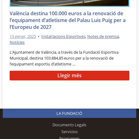
València destina 100.000 euros a la renovació de
l’equipament d’atletisme del Palau Luis Puig per a
l’Europeu de 2027
13 gener, 2025
•
Instal·lacions Esportives
,
Notes de premsa
,
Notícies
L’Ajuntament de València, a través de la Fundació Esportiva
Municipal, destina 103.884,85 euros per a la renovació de
l’equipament esportiu d’atletisme …
Llegir més
LA FUNDACIÓ
Documents Legals
Servicios
Programes