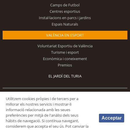
Camps de Futbol
Centres esportius
Instal·lacions en parcs i jardins
Espais Naturals
VALÈNCIA EN ESPORT
Voluntariat Esportiu de València
Turisme i esport
Econòmica i coneixement
Premios
EL JARDÍ DEL TURIA
Segueix-nos
Utilitzem cookies pròpies i de tercers per a
millorar els nostres servicis i mostrar-li
informació relacionada amb les seues
preferències per mitjà de l'anàlisi dels seus
Acceptar
hàbits de navegació. Si contínua navegant,
considerem que accepta el seu ús. Pot canviar la