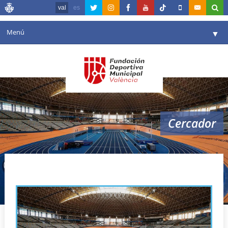
val
es
Menú
▼
La fundació
▼
Agenda
Instal·lacions
▼
Cercador
Comunicació
▼
València en esport
▼
Velòdrom Luis Puig
Portal de Transparència
Reserves
▼