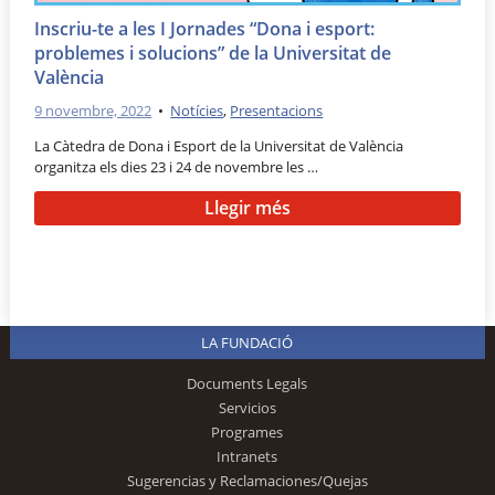
Inscriu-te a les I Jornades “Dona i esport:
problemes i solucions” de la Universitat de
València
9 novembre, 2022
•
Notícies
,
Presentacions
La Càtedra de Dona i Esport de la Universitat de València
organitza els dies 23 i 24 de novembre les …
Llegir més
LA FUNDACIÓ
Documents Legals
Servicios
Programes
Intranets
Sugerencias y Reclamaciones/Quejas