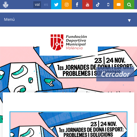
val
es
Menú
▼
La fundació
▼
Agenda
Instal·lacions
▼
Cercador
Comunicació
▼
València en esport
▼
Universitat de València
Portal de Transparència
Reserves
▼