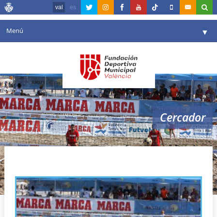
val
es
Menú
▼
La fundació
▼
Agenda
Instal·lacions
▼
Cercador
Comunicació
▼
València en esport
▼
trofeo futvoley playa
Portal de Transparència
Reserves
▼