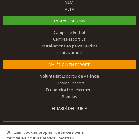
VEM
VETV
INSTAL·LACIONS
Camps de Futbol
Centres esportius
Instal·lacions en parcs i jardins
Espais Naturals
VALÈNCIA EN ESPORT
Voluntariat Esportiu de València
Turisme i esport
Econòmica i coneixement
Premios
EL JARDÍ DEL TURIA
Segueix-nos
Utilitzem cookies pròpies i de tercers per a
millorar els nostres servicis i mostrar-li