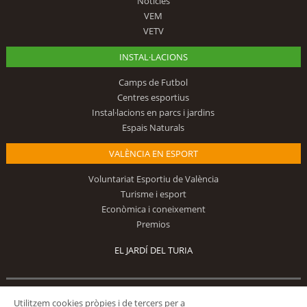
Notícies
VEM
VETV
INSTAL·LACIONS
Camps de Futbol
Centres esportius
Instal·lacions en parcs i jardins
Espais Naturals
VALÈNCIA EN ESPORT
Voluntariat Esportiu de València
Turisme i esport
Econòmica i coneixement
Premios
EL JARDÍ DEL TURIA
Segueix-nos
Utilitzem cookies pròpies i de tercers per a