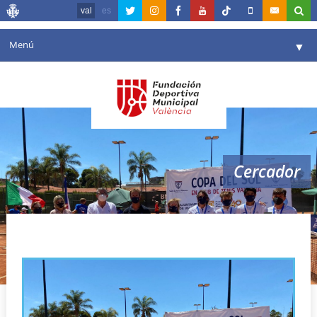
val
es
Menú
▼
La fundació
▼
Agenda
Instal·lacions
▼
Cercador
Comunicació
▼
València en esport
▼
Tennis
Portal de Transparència
Reserves
▼