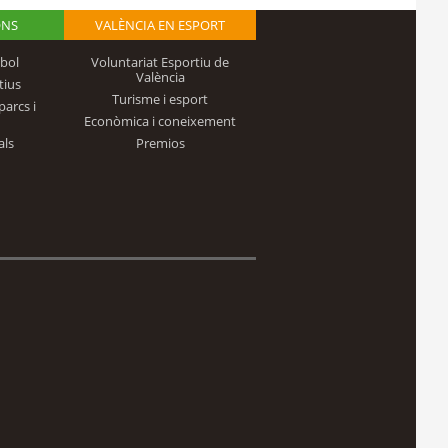
ONS
VALÈNCIA EN ESPORT
bol
Voluntariat Esportiu de
València
tius
Turisme i esport
parcs i
Econòmica i coneixement
als
Premios