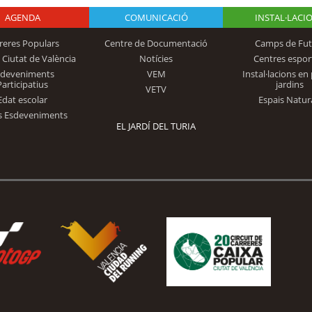
AGENDA
Logo Fundación
COMUNICACIÓ
INSTAL·LACI
reres Populars
Centre de Documentació
Camps de Fut
 Ciutat de València
Notícies
Centres espor
Trinidad Alfonso
sdeveniments
VEM
Instal·lacions en 
Participatius
jardins
VETV
Edat escolar
Espais Natur
s Esdeveniments
EL JARDÍ DEL TURIA