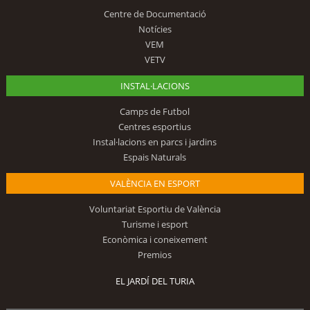
Centre de Documentació
Notícies
VEM
VETV
INSTAL·LACIONS
Camps de Futbol
Centres esportius
Instal·lacions en parcs i jardins
Espais Naturals
VALÈNCIA EN ESPORT
Voluntariat Esportiu de València
Turisme i esport
Econòmica i coneixement
Premios
EL JARDÍ DEL TURIA