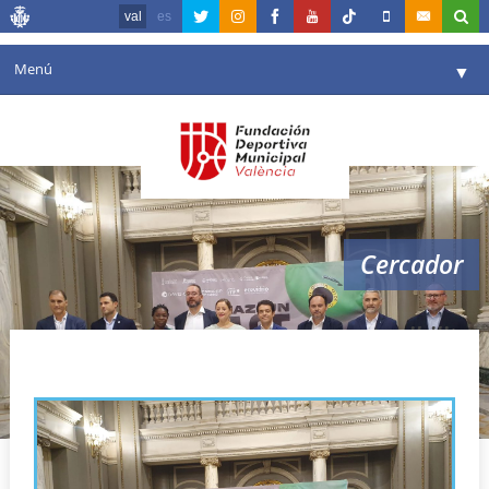
val
es
Menú
▼
La fundació
▼
Agenda
Instal·lacions
▼
Cercador
Comunicació
▼
València en esport
▼
sostenibilitat
Portal de Transparència
Reserves
▼