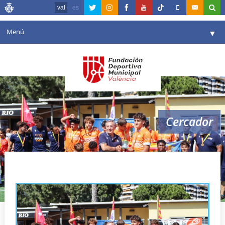
val
es
Menú
▼
La fundació
▼
Agenda
Instal·lacions
▼
Cercador
Comunicació
▼
València en esport
▼
selecció valenciana
Portal de Transparència
Reserves
▼