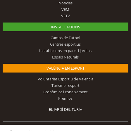
Notícies
VEM
VETV
INSTAL·LACIONS
Camps de Futbol
Centres esportius
Instal·lacions en parcs i jardins
Espais Naturals
VALÈNCIA EN ESPORT
Voluntariat Esportiu de València
Turisme i esport
Econòmica i coneixement
Premios
EL JARDÍ DEL TURIA