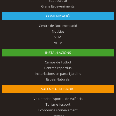
Edat escolar
Grans Esdeveniments
COMUNICACIÓ
Centre de Documentació
Notícies
VEM
VETV
INSTAL·LACIONS
Camps de Futbol
Centres esportius
Instal·lacions en parcs i jardins
Espais Naturals
VALÈNCIA EN ESPORT
Voluntariat Esportiu de València
Turisme i esport
Econòmica i coneixement
Premios