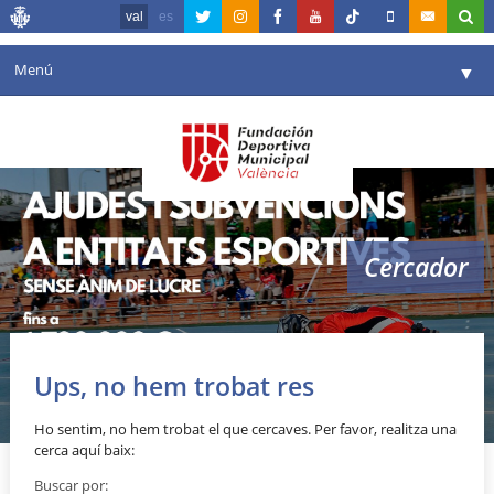
val
es
Menú
▼
La fundació
▼
Agenda
Instal·lacions
▼
Cercador
Comunicació
▼
València en esport
▼
parc de l’oest
Portal de Transparència
Ups, no hem trobat res
Reserves
▼
Ho sentim, no hem trobat el que cercaves. Per favor, realitza una
cerca aquí baix:
Buscar por: