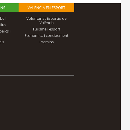
ONS
VALÈNCIA EN ESPORT
bol
Voluntariat Esportiu de
València
tius
Turisme i esport
parcs i
Econòmica i coneixement
als
Premios