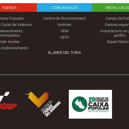
AGENDA
Logo Fundación
COMUNICACIÓ
INSTAL·LACI
reres Populars
Centre de Documentació
Camps de Fut
 Ciutat de València
Notícies
Centres espor
Trinidad Alfonso
sdeveniments
VEM
Instal·lacions en 
Participatius
jardins
VETV
Edat escolar
Espais Natur
s Esdeveniments
EL JARDÍ DEL TURIA