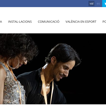
val
es
A
INSTAL·LACIONS
COMUNICACIÓ
VALÈNCIA EN ESPORT
PO