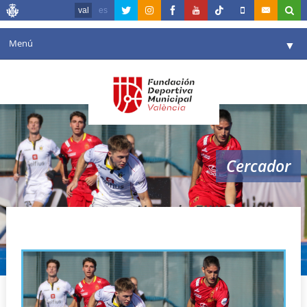
val
es
Menú
▼
La fundació
▼
Agenda
Instal·lacions
▼
Cercador
Comunicació
▼
València en esport
▼
Horario FIH Pro League
Portal de Transparència
Reserves
▼