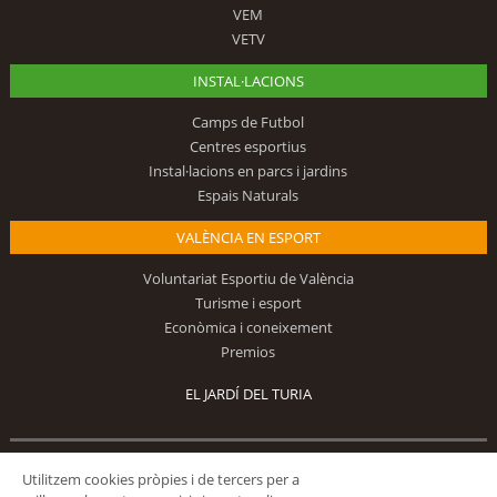
VEM
VETV
INSTAL·LACIONS
Camps de Futbol
Centres esportius
Instal·lacions en parcs i jardins
Espais Naturals
VALÈNCIA EN ESPORT
Voluntariat Esportiu de València
Turisme i esport
Econòmica i coneixement
Premios
EL JARDÍ DEL TURIA
Utilitzem cookies pròpies i de tercers per a
Segueix-nos