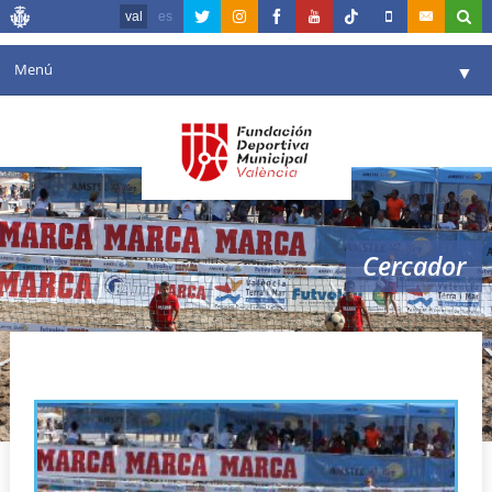
val
es
Menú
▼
La fundació
▼
Agenda
Instal·lacions
▼
Cercador
Comunicació
▼
València en esport
▼
futvoley valencia
Portal de Transparència
Reserves
▼