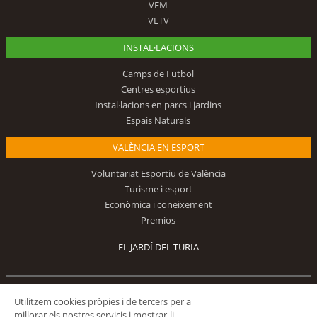
VEM
VETV
INSTAL·LACIONS
Camps de Futbol
Centres esportius
Instal·lacions en parcs i jardins
Espais Naturals
VALÈNCIA EN ESPORT
Voluntariat Esportiu de València
Turisme i esport
Econòmica i coneixement
Premios
EL JARDÍ DEL TURIA
Segueix-nos
Utilitzem cookies pròpies i de tercers per a
millorar els nostres servicis i mostrar-li