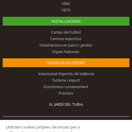
VEM
VETV
INSTAL·LACIONS
Camps de Futbol
Centres esportius
Instal·lacions en parcs i jardins
Espais Naturals
VALÈNCIA EN ESPORT
Voluntariat Esportiu de València
Turisme i esport
Econòmica i coneixement
Premios
EL JARDÍ DEL TURIA
Segueix-nos
Utilitzem cookies pròpies i de tercers per a