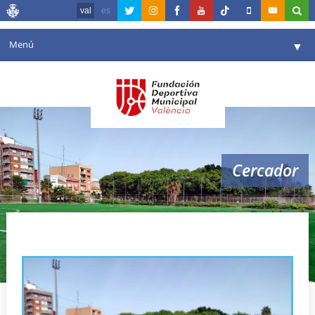
val
es
Menú
▼
La fundació
▼
Agenda
Instal·lacions
▼
Cercador
Comunicació
▼
València en esport
▼
Dr.Lluch
Portal de Transparència
Reserves
▼