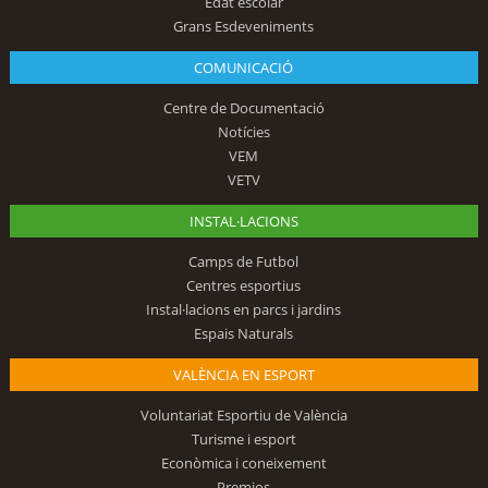
Edat escolar
Grans Esdeveniments
COMUNICACIÓ
Centre de Documentació
Notícies
VEM
VETV
INSTAL·LACIONS
Camps de Futbol
Centres esportius
Instal·lacions en parcs i jardins
Espais Naturals
VALÈNCIA EN ESPORT
Voluntariat Esportiu de València
Turisme i esport
Econòmica i coneixement
Premios