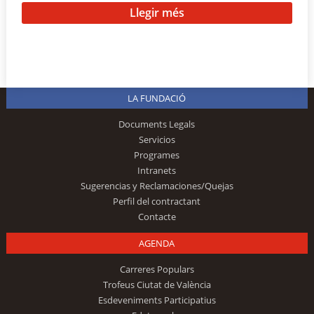
Llegir més
LA FUNDACIÓ
Documents Legals
Servicios
Programes
Intranets
Sugerencias y Reclamaciones/Quejas
Perfil del contractant
Contacte
AGENDA
Carreres Populars
Trofeus Ciutat de València
Esdeveniments Participatius