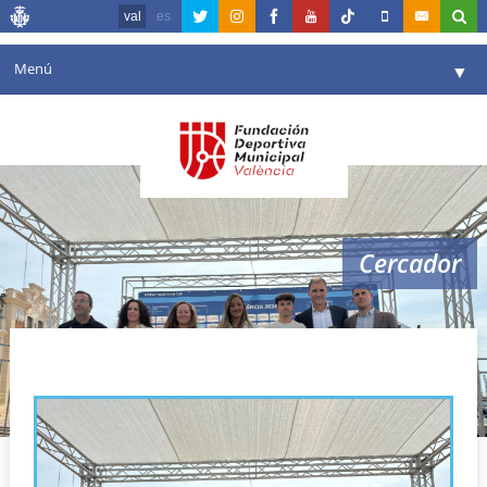
val
es
Menú
▼
La fundació
▼
Agenda
Instal·lacions
▼
Cercador
Comunicació
▼
València en esport
▼
Copa del mon
Portal de Transparència
Reserves
▼