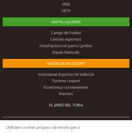
VEM
VETV
INSTAL·LACIONS
Camps de Futbol
Centres esportius
Instal·lacions en parcs i jardins
Espais Naturals
VALÈNCIA EN ESPORT
Voluntariat Esportiu de València
Turisme i esport
Econòmica i coneixement
Premios
EL JARDÍ DEL TURIA
Utilitzem cookies pròpies i de tercers per a
Segueix-nos