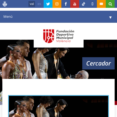
val
es
Menú
▼
La fundació
▼
Agenda
Instal·lacions
▼
Cercador
Comunicació
▼
València en esport
▼
caribeny
Portal de Transparència
Reserves
▼