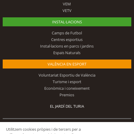
VEM
VETV
INSTAL·LACIONS
Camps de Futbol
Centres esportius
Instal·lacions en parcs i jardins
Espais Naturals
VALÈNCIA EN ESPORT
Voluntariat Esportiu de València
Turisme i esport
Econòmica i coneixement
Premios
EL JARDÍ DEL TURIA
Segueix-nos
Utilitzem cookies pròpies i de tercers per a