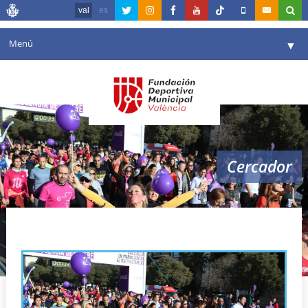
val
es
Menú
▼
La fundació
▼
Agenda
Instal·lacions
▼
Cercador
Comunicació
▼
València en esport
▼
Alanna
Portal de Transparència
Reserves
▼