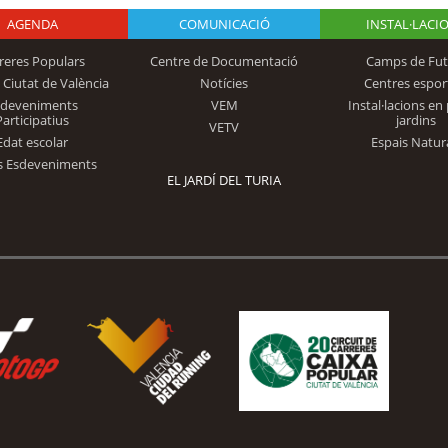
AGENDA
Logo Fundación
COMUNICACIÓ
INSTAL·LACI
reres Populars
Centre de Documentació
Camps de Fut
 Ciutat de València
Notícies
Centres espor
Trinidad Alfonso
sdeveniments
VEM
Instal·lacions en 
Participatius
jardins
VETV
Edat escolar
Espais Natur
s Esdeveniments
EL JARDÍ DEL TURIA