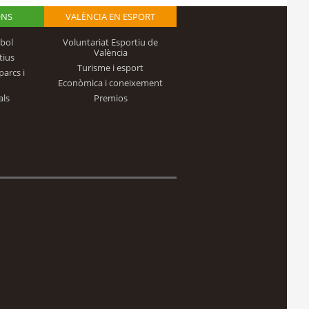
ONS
VALÈNCIA EN ESPORT
bol
Voluntariat Esportiu de
València
tius
Turisme i esport
parcs i
Econòmica i coneixement
als
Premios