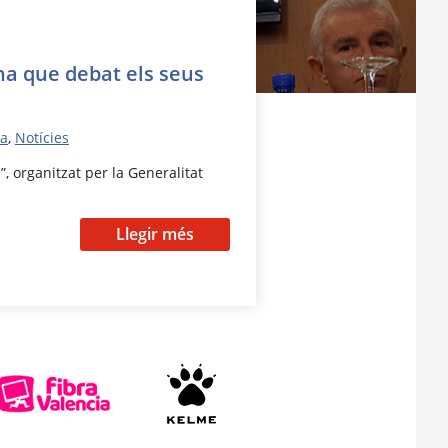
na que debat els seus
sa
,
Notícies
”, organitzat per la Generalitat
Llegir més