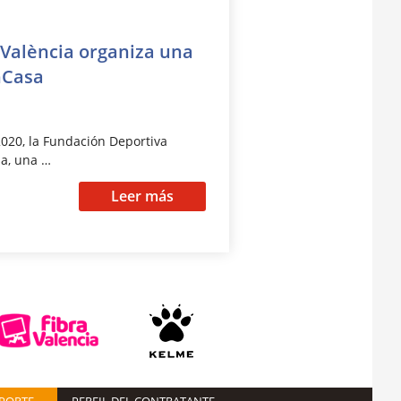
 València organiza una
nCasa
 2020, la Fundación Deportiva
a, una …
Leer más
EPORTE
PERFIL DEL CONTRATANTE