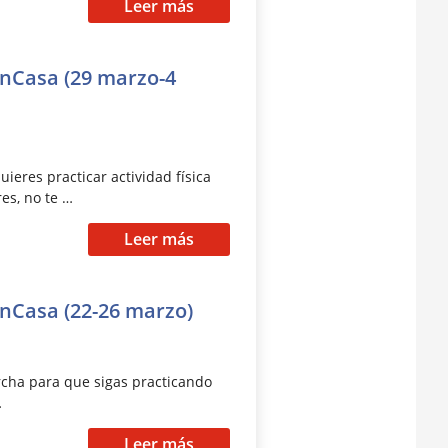
Leer más
nCasa (29 marzo-4
ieres practicar actividad física
es, no te …
Leer más
Casa (22-26 marzo)
cha para que sigas practicando
…
Leer más