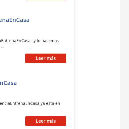
renaEnCasa
aEntrenaEnCasa, ¡y lo hacemos
s …
Leer más
EnCasa
lènciaEntrenaEnCasa ya está en
Leer más