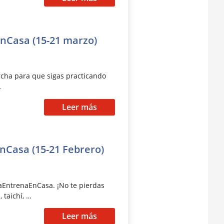
Casa (15-21 marzo)
cha para que sigas practicando
…
Leer más
Casa (15-21 Febrero)
aEntrenaEnCasa. ¡No te pierdas
 taichí, …
Leer más