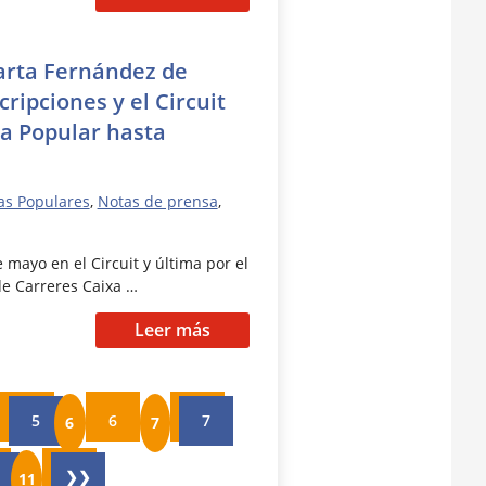
Marta Fernández de
cripciones y el Circuit
xa Popular hasta
as Populares
,
Notas de prensa
,
mayo en el Circuit y última por el
 de Carreres Caixa …
Leer más
5
6
7
❯❯