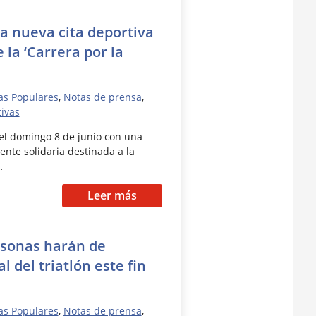
a nueva cita deportiva
 la ‘Carrera por la
as Populares
,
Notas de prensa
,
tivas
el domingo 8 de junio con una
te solidaria destinada a la
…
Leer más
rsonas harán de
l del triatlón este fin
as Populares
,
Notas de prensa
,