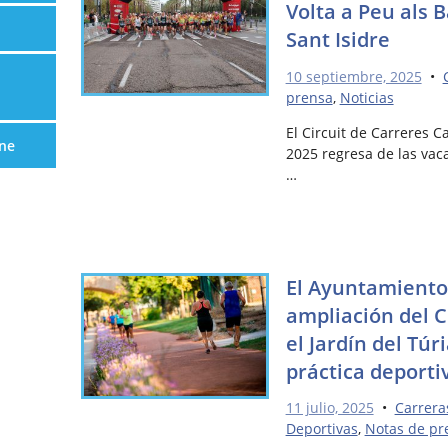
Volta a Peu als B
Sant Isidre
10 septiembre, 2025
•
prensa
,
Noticias
El Circuit de Carreres C
ne
2025 regresa de las vac
…
El Ayuntamiento
ampliación del C
el Jardín del Túr
práctica deportiv
11 julio, 2025
•
Carrera
Deportivas
,
Notas de pr