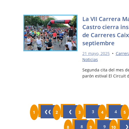
La VII Carrera 
Castro cierra ins
de Carreres Cai
septiembre
21 mayo, 2025
•
Carrer
Noticias
Segunda cita del mes de 
parón estival El Circuit
❮❮
❮
3
4
8
9
❯