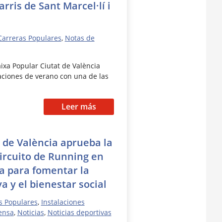
arris de Sant Marcel·lí i
Carreras Populares
,
Notas de
aixa Popular Ciutat de València
aciones de verano con una de las
Leer más
 de València aprueba la
ircuito de Running en
ia para fomentar la
a y el bienestar social
s Populares
,
Instalaciones
ensa
,
Noticias
,
Noticias deportivas