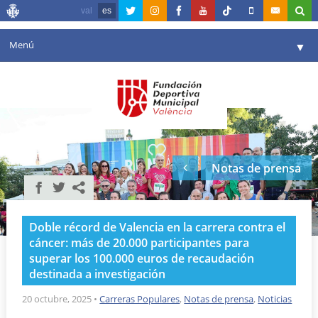
val
es
Menú
▼
Fundación
▼
Agenda
Instalaciones
▼
Notas de prensa
Comunicación
▼
Valencia en deporte
▼
Doble récord de Valencia en la carrera contra el
Portal de Transparencia
cáncer: más de 20.000 participantes para
superar los 100.000 euros de recaudación
Reservas
▼
destinada a investigación
20 octubre, 2025
•
Carreras Populares
,
Notas de prensa
,
Noticias