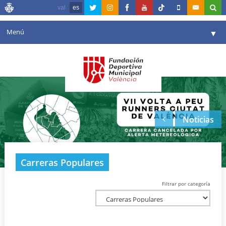
val
es
Menú
▼
Fundación
▼
Agenda
Instalaciones
▼
Noticias
Comunicación
▼
Valencia en deporte
▼
Carreras Populares
Portal de Transparencia
Filtrar por categoría
Reservas
▼