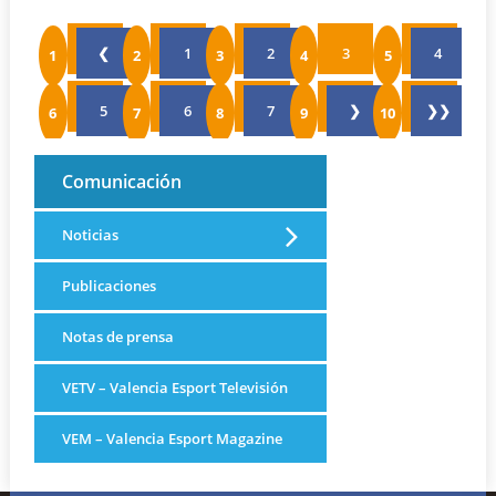
❮
1
2
3
4
5
6
7
❯
❯❯
Comunicación
Noticias
Publicaciones
Notas de prensa
VETV – Valencia Esport Televisión
VEM – Valencia Esport Magazine