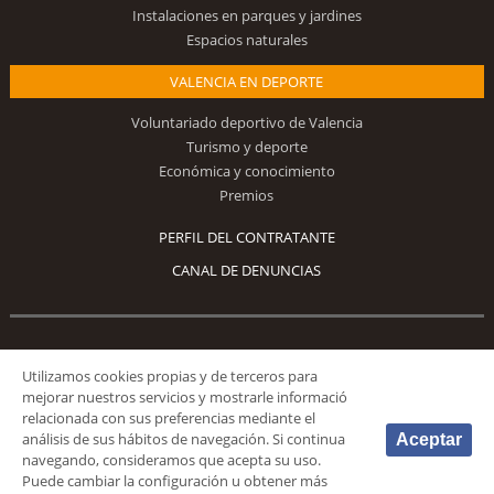
Instalaciones en parques y jardines
Espacios naturales
VALENCIA EN DEPORTE
Voluntariado deportivo de Valencia
Turismo y deporte
Económica y conocimiento
Premios
PERFIL DEL CONTRATANTE
CANAL DE DENUNCIAS
Síguenos
Utilizamos cookies propias y de terceros para
mejorar nuestros servicios y mostrarle informació
relacionada con sus preferencias mediante el
análisis de sus hábitos de navegación. Si continua
Aceptar
navegando, consideramos que acepta su uso.
Puede cambiar la configuración u obtener más
© 2026 Fundación Deportiva Municipal Valencia |
AVISO LEGAL
|
POLÍTICA DE