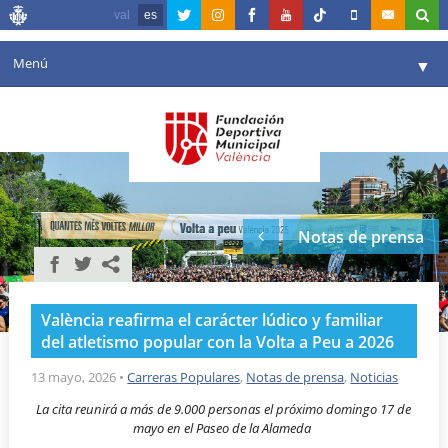
val
es
Menú
▼
Fundación
▼
Agenda
Instalaciones
▼
Notas de prensa
Comunicación
▼
Valencia en deporte
▼
València reafirma el carácter lúdico y familiar
Portal de Transparencia
del atletismo popular con la Volta a Peu a 2026
Reservas
13 mayo, 2026
•
Carreras Populares
,
Notas de prensa
,
Noticias
▼
La cita reunirá a más de 9.000 personas el próximo domingo 17 de
mayo en el Paseo de la Alameda