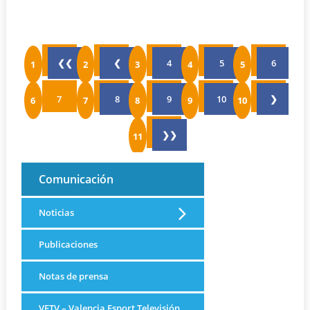
❮❮
❮
4
5
6
7
8
9
10
❯
❯❯
Comunicación
Noticias
Publicaciones
Notas de prensa
VETV – Valencia Esport Televisión