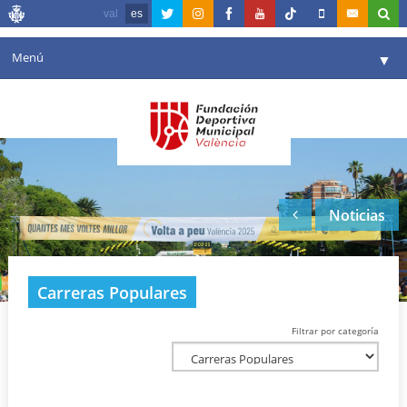
val
es
Menú
▼
Fundación
▼
Agenda
Instalaciones
▼
Noticias
Comunicación
▼
Valencia en deporte
▼
Carreras Populares
Portal de Transparencia
Filtrar por categoría
Reservas
▼