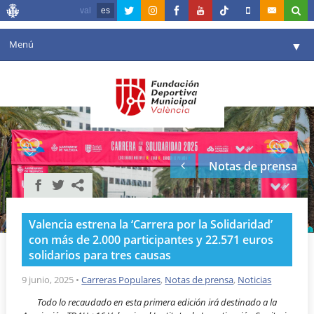
val
es
Menú
▼
Fundación
▼
Agenda
Instalaciones
▼
Notas de prensa
Comunicación
▼
Valencia en deporte
▼
Valencia estrena la ‘Carrera por la Solidaridad’
Portal de Transparencia
con más de 2.000 participantes y 22.571 euros
solidarios para tres causas
Reservas
▼
9 junio, 2025
•
Carreras Populares
,
Notas de prensa
,
Noticias
Todo lo recaudado en esta primera edición irá destinado a la