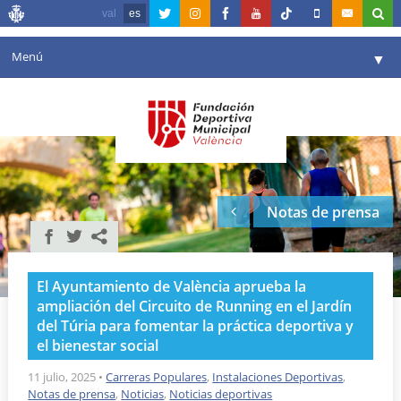
val
es
Menú
▼
Fundación
▼
Agenda
Instalaciones
▼
Notas de prensa
Comunicación
▼
Valencia en deporte
▼
El Ayuntamiento de València aprueba la
Portal de Transparencia
ampliación del Circuito de Running en el Jardín
del Túria para fomentar la práctica deportiva y
Reservas
▼
el bienestar social
11 julio, 2025
•
Carreras Populares
,
Instalaciones Deportivas
,
Notas de prensa
,
Noticias
,
Noticias deportivas