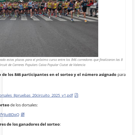
do estas plazas para el próximo curso entre los 846 corredores que finalizaron las 8
ircuit de Carreres Populars Caixa Popular Ciutat de Valencia
o de los 846 participantes en el sorteo y el número asignado
para
rsales_8pruebas_20circuito_2025_v1.pdf
orteo
de los dorsales:
fYjluiBDqQ
s de los ganadores del sorteo
: