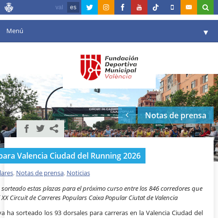
val
es
Menú
▼
Fundación
▼
Agenda
Instalaciones
▼
Notas de prensa
Comunicación
▼
Valencia en deporte
▼
para Valencia Ciudad del Running 2026
Portal de Transparencia
lares
,
Notas de prensa
,
Noticias
Reservas
▼
sorteado estas plazas para el próximo curso entre los 846 corredores que
l XX Circuit de Carreres Populars Caixa Popular Ciutat de Valencia
a ha sorteado los 93 dorsales para carreras en la Valencia Ciudad del