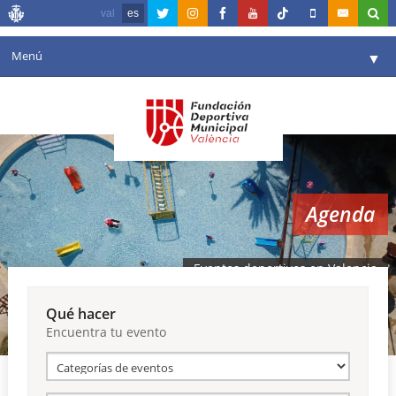
val
es
Menú
▼
Fundación
▼
Agenda
Instalaciones
▼
Agenda
Comunicación
▼
Valencia en deporte
▼
Eventos deportivos en Valencia
Portal de Transparencia
Qué hacer
Encuentra tu evento
Reservas
▼