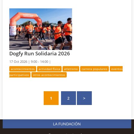
Dogfy Run Solidaria 2026
17 Oct 2026 |
9:00 - 14:00 |
acontecimientos
actividad física
atletismo
carrera populares
eventos
participativos
otros acontecimientos
1
2
>
LA FUNDACIÓN