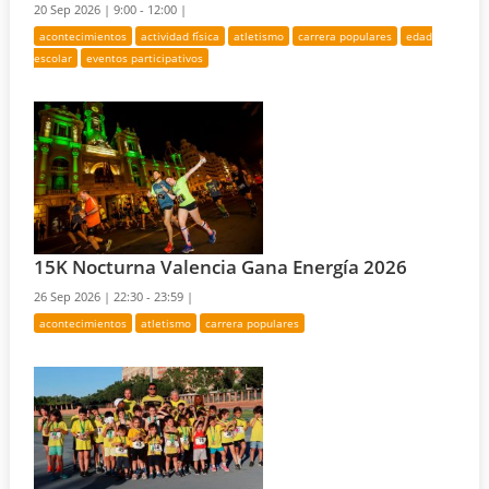
20 Sep 2026 |
9:00 - 12:00 |
acontecimientos
actividad física
atletismo
carrera populares
edad
escolar
eventos participativos
15K Nocturna Valencia Gana Energía 2026
26 Sep 2026 |
22:30 - 23:59 |
acontecimientos
atletismo
carrera populares