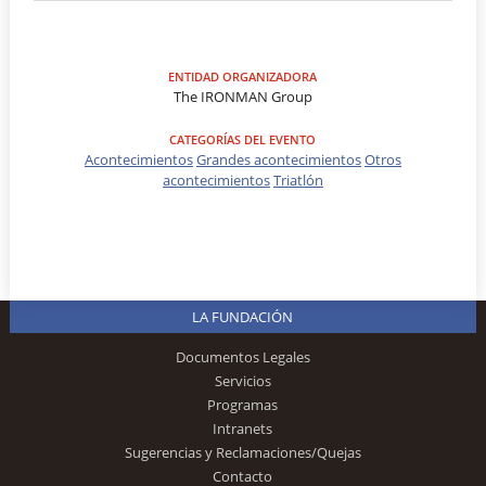
ENTIDAD ORGANIZADORA
The IRONMAN Group
CATEGORÍAS DEL EVENTO
Acontecimientos
Grandes acontecimientos
Otros
acontecimientos
Triatlón
LA FUNDACIÓN
Documentos Legales
Servicios
Programas
Intranets
Sugerencias y Reclamaciones/Quejas
Contacto