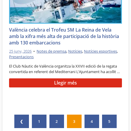
València celebra el Trofeu SM La Reina de Vela
amb la xifra més alta de participació de la història
amb 130 embarcacions
25 juny, 2026
•
Notes de premsa
,
Notícies
,
Notícies esportives
,
Presentacions
El Club Nàutic de València organitza la XXVII edició de la regata
convertida en referent del Mediterrani L’Ajuntament ha acollit …
Llegir més
❮
1
2
3
4
5