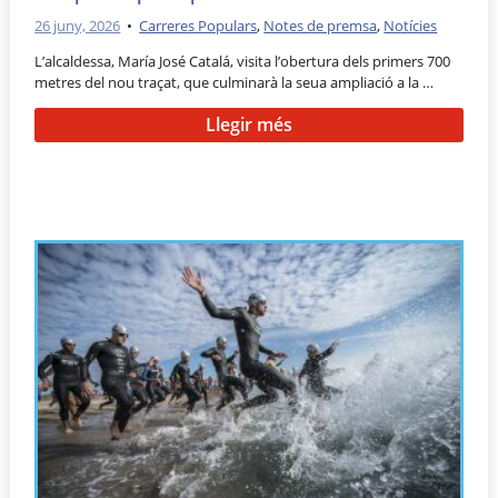
26 juny, 2026
•
Carreres Populars
,
Notes de premsa
,
Notícies
L’alcaldessa, María José Catalá, visita l’obertura dels primers 700
metres del nou traçat, que culminarà la seua ampliació a la …
Llegir més