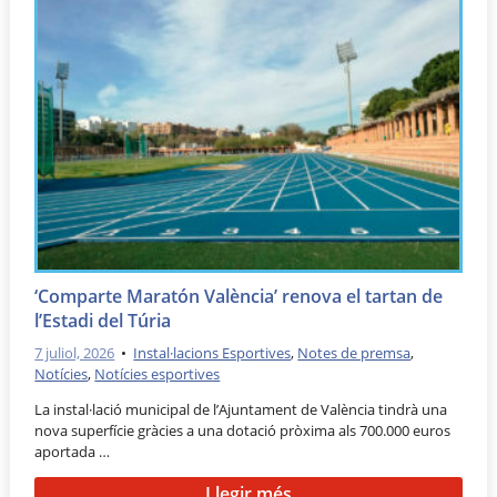
‘Comparte Maratón València’ renova el tartan de
l’Estadi del Túria
7 juliol, 2026
•
Instal·lacions Esportives
,
Notes de premsa
,
Notícies
,
Notícies esportives
La instal·lació municipal de l’Ajuntament de València tindrà una
nova superfície gràcies a una dotació pròxima als 700.000 euros
aportada …
Llegir més