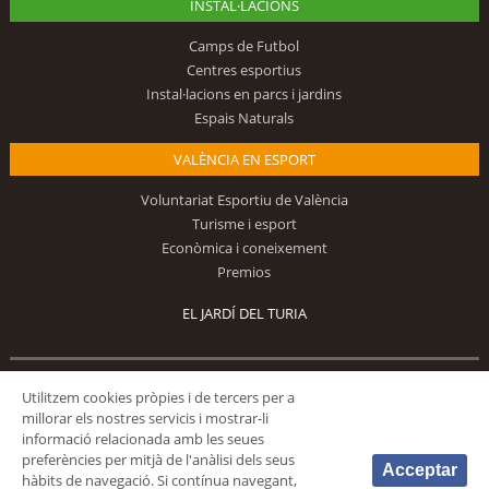
INSTAL·LACIONS
Camps de Futbol
Centres esportius
Instal·lacions en parcs i jardins
Espais Naturals
VALÈNCIA EN ESPORT
Voluntariat Esportiu de València
Turisme i esport
Econòmica i coneixement
Premios
EL JARDÍ DEL TURIA
Segueix-nos
Utilitzem cookies pròpies i de tercers per a
millorar els nostres servicis i mostrar-li
informació relacionada amb les seues
preferències per mitjà de l'anàlisi dels seus
Acceptar
hàbits de navegació. Si contínua navegant,