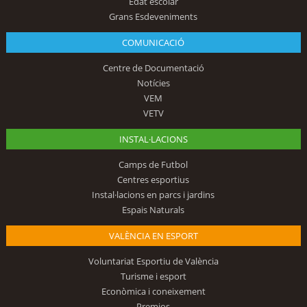
Edat escolar
Grans Esdeveniments
COMUNICACIÓ
Centre de Documentació
Notícies
VEM
VETV
INSTAL·LACIONS
Camps de Futbol
Centres esportius
Instal·lacions en parcs i jardins
Espais Naturals
VALÈNCIA EN ESPORT
Voluntariat Esportiu de València
Turisme i esport
Econòmica i coneixement
Premios