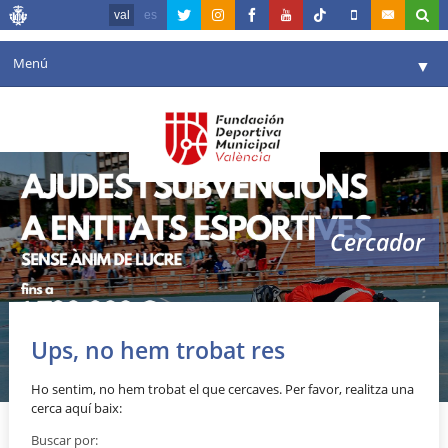
val
es
Menú
▼
La fundació
▼
Agenda
Instal·lacions
▼
Cercador
Comunicació
▼
València en esport
▼
Portal de Transparència
Ups, no hem trobat res
Reserves
▼
Ho sentim, no hem trobat el que cercaves. Per favor, realitza una
cerca aquí baix:
Buscar por: