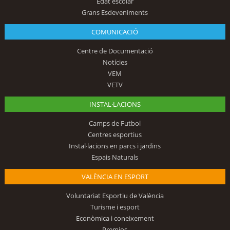
Edat escolar
Grans Esdeveniments
COMUNICACIÓ
Centre de Documentació
Notícies
VEM
VETV
INSTAL·LACIONS
Camps de Futbol
Centres esportius
Instal·lacions en parcs i jardins
Espais Naturals
VALÈNCIA EN ESPORT
Voluntariat Esportiu de València
Turisme i esport
Econòmica i coneixement
Premios