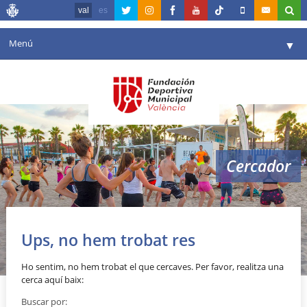
val
es
Menú
▼
La fundació
▼
Agenda
Instal·lacions
▼
Cercador
Comunicació
▼
València en esport
▼
Portal de Transparència
Ups, no hem trobat res
Reserves
▼
Ho sentim, no hem trobat el que cercaves. Per favor, realitza una
cerca aquí baix:
Buscar por: