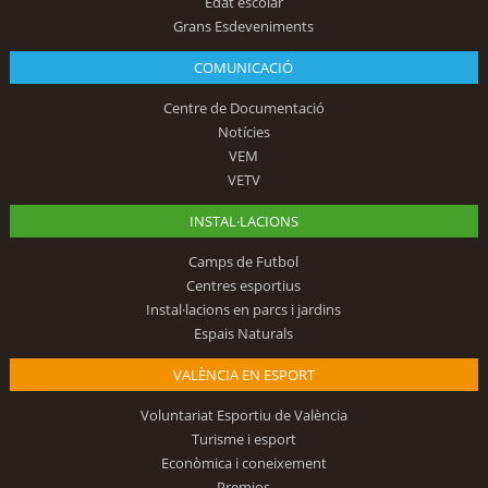
Edat escolar
Grans Esdeveniments
COMUNICACIÓ
Centre de Documentació
Notícies
VEM
VETV
INSTAL·LACIONS
Camps de Futbol
Centres esportius
Instal·lacions en parcs i jardins
Espais Naturals
VALÈNCIA EN ESPORT
Voluntariat Esportiu de València
Turisme i esport
Econòmica i coneixement
Premios