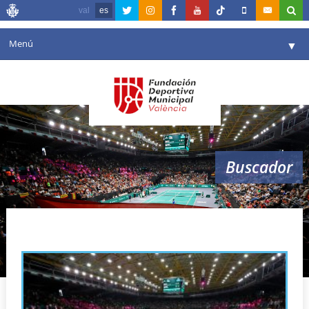
val
es
Menú
▼
Fundación
▼
Agenda
Instalaciones
▼
Buscador
Comunicación
▼
Valencia en deporte
▼
beteró
Portal de Transparencia
Reservas
▼