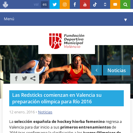
val
es
Menú
▼
Fundación
▼
Agenda
Instalaciones
▼
Noticias
Comunicación
▼
Valencia en deporte
▼
Las Redsticks comienzan en Valencia su
Portal de Transparencia
preparación olímpica para Río 2016
Reservas
12 enero, 2016
•
Noticias
▼
La
selección española de hockey hierba femenino
regresa a
Valencia para dar inicio a sus
primeros entrenamientos
de
2016 tras confirmarse la clasificación a los
Juegos Olímpicos de