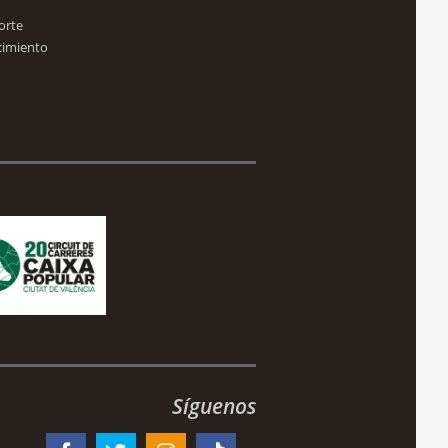
orte
cimiento
Síguenos