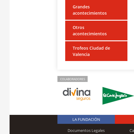
Grandes
acontecimientos
Otros
acontecimientos
Trofeos Ciudad de
Valencia
COLABORADORES
LA FUNDACIÓN
Documentos Legales
Ca