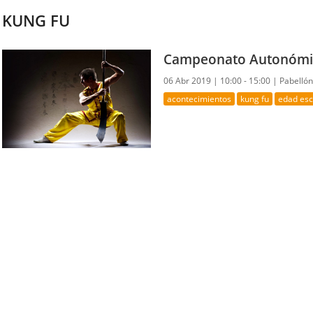
KUNG FU
Campeonato Autonómic
06 Abr 2019 |
10:00 - 15:00 |
Pabellón
acontecimientos
kung fu
edad esc