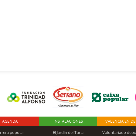
AGENDA
Logo Fundación
INSTALACIONES
VALENCIA EN D
rrera popular
El Jardín del Turia
Voluntariado depo