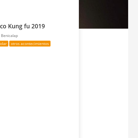
o Kung fu 2019
 Benicalap
olar
otros acontecimientos