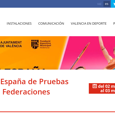
val
es
INSTALACIONES
COMUNICACIÓN
VALENCIA EN DEPORTE
España de Pruebas
del 02 
 Federaciones
al 03 