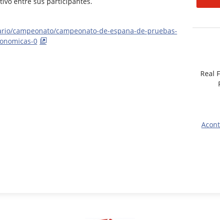
ivo entre sus participantes.
ndario/campeonato/campeonato-de-espana-de-pruebas-
tonomicas-0
Real 
Acont