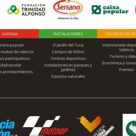
AGENDA
Logo Fundación
INSTALACIONES
VALENCIA EN D
rrera popular
El Jardín del Turia
Voluntariado depo
Valencia
 ciudad de valencia
Campos de fútbol
Turismo y dep
Trinidad Alfonso
os participativos
Centros deportivos
Económica y cono
Edad escolar
Instalaciones en parques y
jardines
Premios
s acontecimientos
Espacios naturales