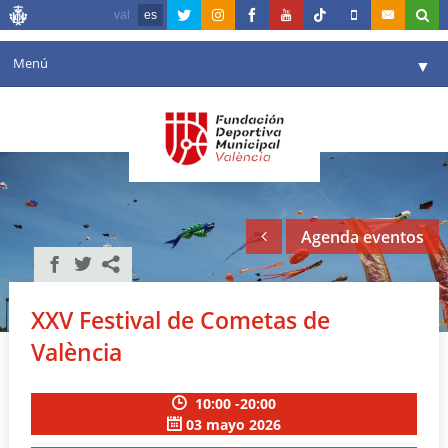
val
es
Menú
▼
Fundación
▼
Agenda
Instalaciones
▼
Agenda eventos
Comunicación
▼
Valencia en deporte
▼
XXV Festival de Cometas de
Portal de Transparencia
València
Reservas
▼
10:00 -20:00
03 mayo 2026