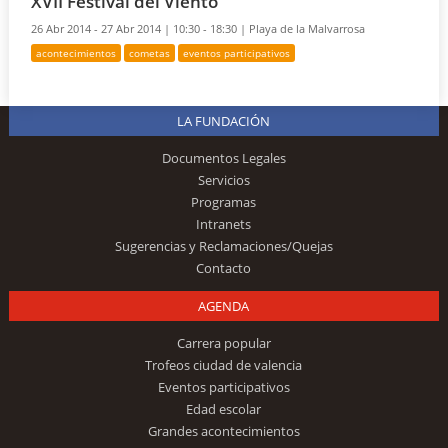
XVII Festival del Viento
26 Abr 2014 - 27 Abr 2014 |
10:30 - 18:30 |
Playa de la Malvarrosa
acontecimientos
cometas
eventos participativos
LA FUNDACIÓN
Documentos Legales
Servicios
Programas
Intranets
Sugerencias y Reclamaciones/Quejas
Contacto
AGENDA
Carrera popular
Trofeos ciudad de valencia
Eventos participativos
Edad escolar
Grandes acontecimientos