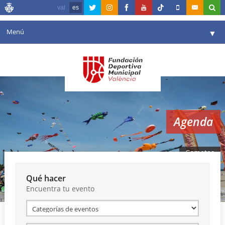
val
es
Menú
▼
Fundación
▼
Agenda
Instalaciones
▼
Agenda
Comunicación
▼
Valencia en deporte
▼
Cometas
Portal de Transparencia
Qué hacer
Encuentra tu evento
Reservas
▼