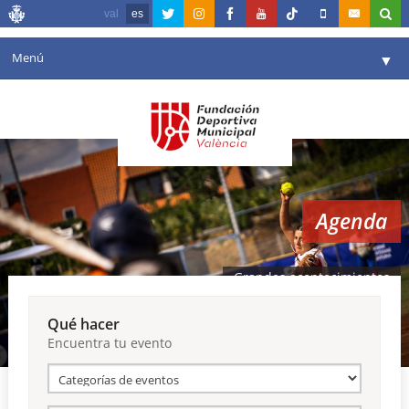
val
es
Menú
▼
Fundación
▼
Agenda
Instalaciones
▼
Agenda
Comunicación
▼
Valencia en deporte
▼
Grandes acontecimientos
Portal de Transparencia
Qué hacer
Encuentra tu evento
Reservas
▼