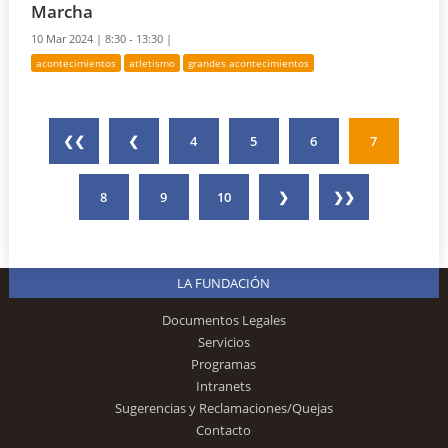
Marcha
10 Mar 2024 |
8:30 - 13:30 |
acontecimientos
atletismo
grandes acontecimientos
❮❮
❮
4
5
6
7
8
9
10
❯
❯❯
LA FUNDACIÓN
Documentos Legales
Servicios
Programas
Intranets
Sugerencias y Reclamaciones/Quejas
Contacto