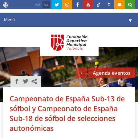
val
es
Menú
▼
Fundación
▼
Agenda
Instalaciones
▼
Agenda eventos
Comunicación
▼
Valencia en deporte
▼
Campeonato de España Sub-13 de
Portal de Transparencia
sófbol y Campeonato de España
Reservas
Sub-18 de sófbol de selecciones
▼
autonómicas