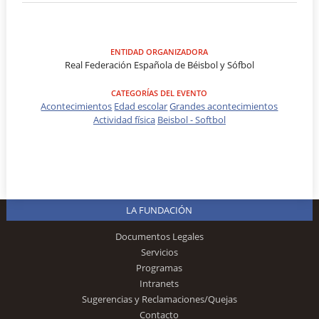
ENTIDAD ORGANIZADORA
Real Federación Española de Béisbol y Sófbol
CATEGORÍAS DEL EVENTO
Acontecimientos
Edad escolar
Grandes acontecimientos
Actividad física
Beisbol - Softbol
LA FUNDACIÓN
Documentos Legales
Servicios
Programas
Intranets
Sugerencias y Reclamaciones/Quejas
Contacto