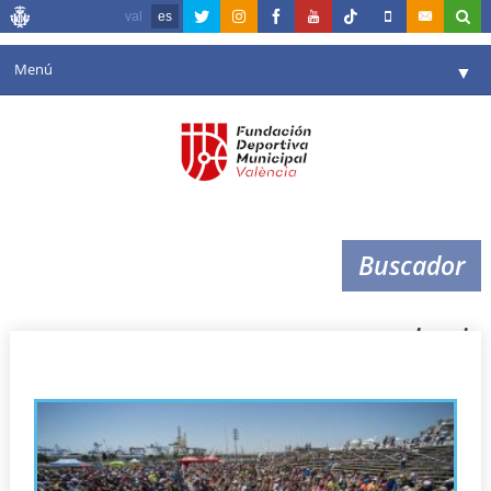
val
es
Menú
▼
Fundación
▼
Agenda
Instalaciones
▼
Buscador
Comunicación
▼
Valencia en deporte
▼
valencia
Portal de Transparencia
Reservas
▼