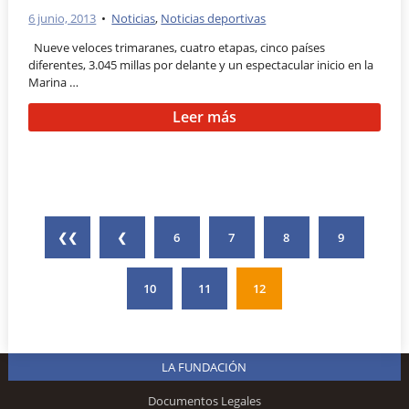
6 junio, 2013
•
Noticias
,
Noticias deportivas
Nueve veloces trimaranes, cuatro etapas, cinco países
diferentes, 3.045 millas por delante y un espectacular inicio en la
Marina …
Leer más
❮❮
❮
6
7
8
9
10
11
12
LA FUNDACIÓN
Documentos Legales