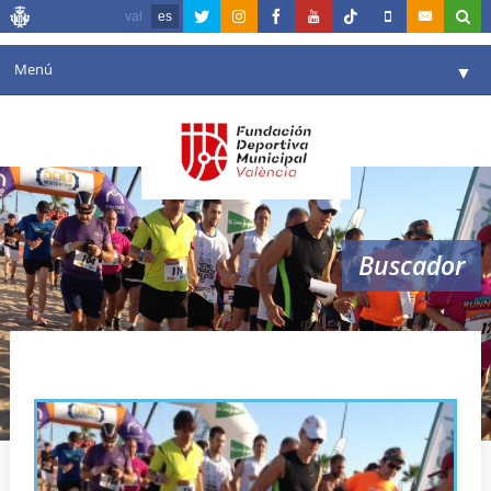
val
es
Menú
▼
Fundación
▼
Agenda
Instalaciones
▼
Buscador
Comunicación
▼
Valencia en deporte
▼
valencia
Portal de Transparencia
Reservas
▼