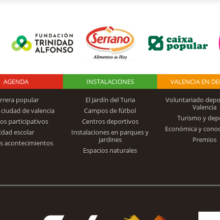
AGENDA
Logo Fundación
INSTALACIONES
VALENCIA EN D
rrera popular
El Jardín del Turia
Voluntariado depo
Valencia
 ciudad de valencia
Campos de fútbol
Turismo y dep
Trinidad Alfonso
os participativos
Centros deportivos
Económica y cono
Edad escolar
Instalaciones en parques y
jardines
Premios
s acontecimientos
Espacios naturales