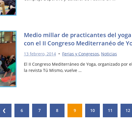
Medio millar de practicantes del yoga
con el II Congreso Mediterranéo de Y
13 febrero, 2014
•
Ferias y Congresos
,
Noticias
El II Congreso Mediterráneo de Yoga, organizado por el
la revista Tú Mismo, vuelve …
❮
6
7
8
9
10
11
12