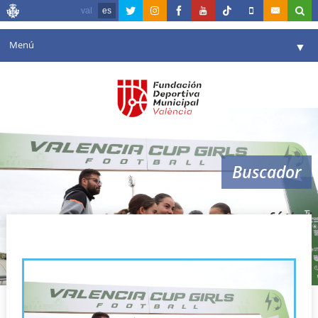
val
es
Menú
▼
Fundación
▼
Agenda
Instalaciones
▼
Buscador
Comunicación
▼
Valencia en deporte
▼
fútbol
Portal de Transparencia
Reservas
▼