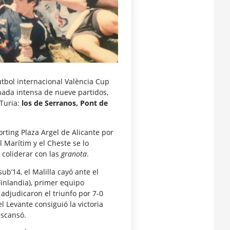
útbol internacional València Cup
rnada intensa de nueve partidos,
 Turia:
los de Serranos, Pont de
orting Plaza Argel de Alicante por
 Marítim y el Cheste se lo
 coliderar con las
granota
.
b’14, el Malilla cayó ante el
Finlandia), primer equipo
 adjudicaron el triunfo por 7-0
l Levante consiguió la victoria
escansó.