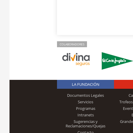
COLABORADORES
LA FUNDACIÓN
Documentos Legales
Ca
Servicios
Trofeos
Programas
Event
Intranets
Sugerencias y
Grande
Reclamaciones/Quejas
Contacto