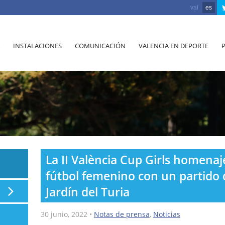
val
es
INSTALACIONES
COMUNICACIÓN
VALENCIA EN DEPORTE
La II València Cup Girls homenaj
fútbol femenino con un partido d
Jardín del Turia
30 junio, 2022
•
Notas de prensa
,
Noticias