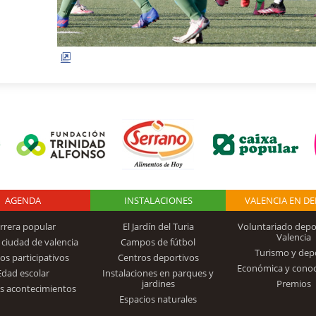
AGENDA
Logo Fundación
INSTALACIONES
VALENCIA EN D
rrera popular
El Jardín del Turia
Voluntariado depo
Valencia
 ciudad de valencia
Campos de fútbol
Turismo y dep
Trinidad Alfonso
os participativos
Centros deportivos
Económica y cono
Edad escolar
Instalaciones en parques y
jardines
Premios
s acontecimientos
Espacios naturales