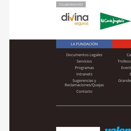
COLABORADORES
LA FUNDACIÓN
Documentos Legales
Ca
Servicios
Trofeos
Programas
Event
Intranets
Sugerencias y
Grande
Reclamaciones/Quejas
Contacto