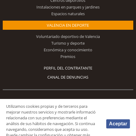
Centros deportivos
Instalaciones en parques y jardines
Espacios naturales
VALENCIA EN DEPORTE
Voluntariado deportivo de Valencia
Turismo y deporte
Económica y conocimiento
Premios
PERFIL DEL CONTRATANTE
CANAL DE DENUNCIAS
Síguenos
Utilizamos cookies propias y de terceros para
mejorar nuestros servicios y mostrarle informació
relacionada con sus preferencias mediante el
análisis de sus hábitos de navegación. Si continua
Aceptar
navegando, consideramos que acepta su uso.
Puede cambiar la configuración u obtener más
© 2026 Fundación Deportiva Municipal Valencia |
AVISO LEGAL
|
POLÍTICA DE