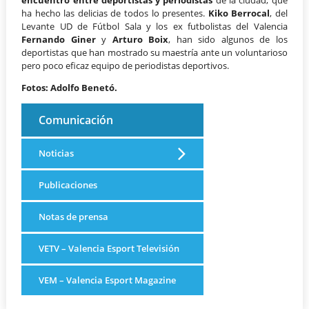
encuentro entre deportistas y periodistas
de la ciudad, que
ha hecho las delicias de todos lo presentes.
Kiko Berrocal
, del
Levante UD de Fútbol Sala y los ex futbolistas del Valencia
Fernando Giner
y
Arturo Boix
, han sido algunos de los
deportistas que han mostrado su maestría ante un voluntarioso
pero poco eficaz equipo de periodistas deportivos.
Fotos: Adolfo Benetó.
Comunicación
Noticias
Publicaciones
Notas de prensa
VETV – Valencia Esport Televisión
VEM – Valencia Esport Magazine