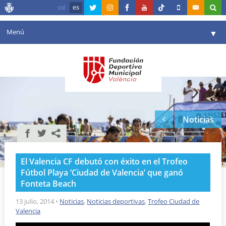
val
es
Menú
▼
Fundación
▼
Agenda
Instalaciones
▼
Noticias
Comunicación
▼
Valencia en deporte
▼
El Valencia CF debutó con éxito en el Trofeo
Portal de Transparencia
Fútbol Playa ‘Ciudad de Valencia’ que ganó
Fonteta Beach
Reservas
▼
13 julio, 2014
•
Noticias
,
Noticias deportivas
,
Trofeo Ciudad de
Valencia