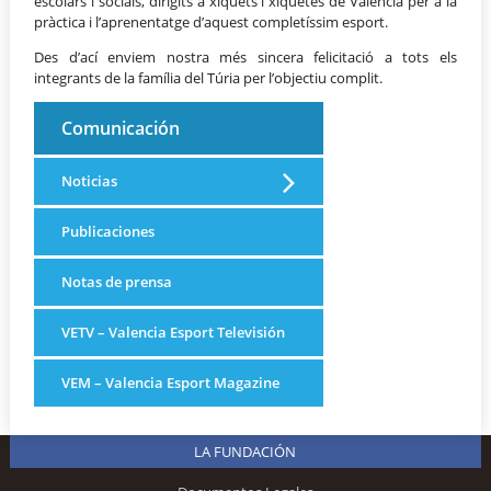
escolars i socials, dirigits a xiquets i xiquetes de València per a la
pràctica i l’aprenentatge d’aquest completíssim esport.
Des d’ací enviem nostra més sincera felicitació a tots els
integrants de la família del Túria per l’objectiu complit.
Comunicación
Noticias
Publicaciones
Notas de prensa
VETV – Valencia Esport Televisión
VEM – Valencia Esport Magazine
LA FUNDACIÓN