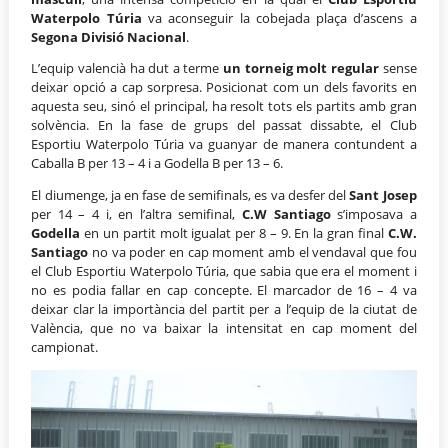
Waterpolo Túria
va aconseguir la cobejada plaça d’ascens a
Segona Divisió Nacional
.
L’equip valencià ha dut a terme
un torneig molt regular
sense
deixar opció a cap sorpresa. Posicionat com un dels favorits en
aquesta seu, sinó el principal, ha resolt tots els partits amb gran
solvència. En la fase de grups del passat dissabte, el Club
Esportiu Waterpolo Túria va guanyar de manera contundent a
Caballa B per 13 – 4 i a Godella B per 13 – 6.
El diumenge, ja en fase de semifinals, es va desfer del
Sant Josep
per 14 – 4 i, en l’altra semifinal,
C.W Santiago
s’imposava a
Godella
en un partit molt igualat per 8 – 9. En la gran final
C.W.
Santiago
no va poder en cap moment amb el vendaval que fou
el Club Esportiu Waterpolo Túria, que sabia que era el moment i
no es podia fallar en cap concepte. El marcador de 16 – 4 va
deixar clar la importància del partit per a l’equip de la ciutat de
València, que no va baixar la intensitat en cap moment del
campionat.