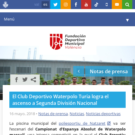
val
es
Menú
▼
Fundación
▼
Agenda
Instalaciones
▼
Notas de prensa
Comunicación
▼
Valencia en deporte
▼
El Club Deportivo Waterpolo Turia logra el
Portal de Transparencia
ascenso a Segunda División Nacional
Reservas
16 mayo, 2018
•
Notas de prensa
,
Noticias
,
Noticias deportivas
▼
La piscina municipal del
poliesportiu de Natzaret
va ser
l’escenari del
Campionat d’Espanya Absolut de Waterpolo
masculí
, una intensa competició en la qual el
Club Esportiu