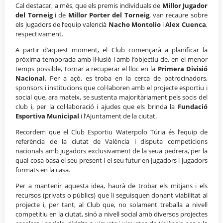
Cal destacar, a més, que els premis individuals de
Millor Jugador
del Torneig
i de
Millor Porter del Torneig
, van recaure sobre
els jugadors de l’equip valencià
Nacho Montolio
i
Alex Cuenca
,
respectivament.
A partir d’aquest moment, el Club començarà a planificar la
pròxima temporada amb il·lusió i amb l’objectiu de, en el menor
temps possible, tornar a recuperar el lloc en la
Primera Divisió
Nacional
. Per a açò, es troba en la cerca de patrocinadors,
sponsors i institucions que col·laboren amb el projecte esportiu i
social que, ara mateix, se sustenta majoritàriament pels socis del
club i, per la col·laboració i ajudes que els brinda la
Fundació
Esportiva Municipal
i l’Ajuntament de la ciutat.
Recordem que el Club Esportiu Waterpolo Túria és l’equip de
referència de la ciutat de València i disputa competicions
nacionals amb jugadors exclusivament de la seua pedrera, per la
qual cosa basa el seu present i el seu futur en jugadors i jugadors
formats en la casa.
Per a mantenir aquesta idea, haurà de trobar els mitjans i els
recursos (privats o públics) que li seguisquen donant viabilitat al
projecte i, per tant, al Club que, no solament treballa a nivell
competitiu en la ciutat, sinó a nivell social amb diversos projectes