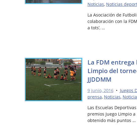
Noticias
,
Noticias depor
La Asociación de Futboli
colaboración con la FDM
a tots’, …
La FDM entrega l
Limpio del torne
JJDDMM
9 junio, 2016
•
Juegos 
prensa
,
Noticias
,
Notici
Las Escuelas Deportivas
premios Juego Limpio a
obtenido más puntos …