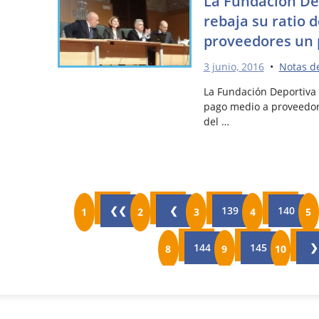
La Fundación De
rebaja su ratio 
proveedores un p
3 junio, 2016
•
Notas d
La Fundación Deportiva 
pago medio a proveedore
del …
❮❮
❮
139
140
144
145
❯