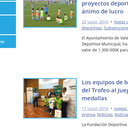
proyectos deport
ánimo de lucro
20 junio, 2016
•
Notas 
deportivas
,
Subvencion
El Ayuntamiento de Vale
ne
Deportiva Municipal, h
valor de 1.300.000€ par
Los equipos de 
del Trofeo al Ju
medallas
17 junio, 2016
•
Juegos
prensa
,
Noticias
,
Notici
La Fundación Deportiva 