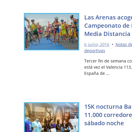
Las Arenas acog
Campeonato de E
Media Distancia
6 junio, 2016
•
Notas d
deportivas
Tercer fin de semana co
está vez el Valencia 11
España de …
15K nocturna B
11.000 corredore
sábado noche