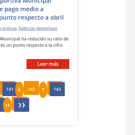
portiva Municipal
de pago medio a
unto respecto a abril
e prensa
,
Noticias deportivas
Municipal ha reducido su ratio de
s un punto respecto a la cifra
Leer más
141
142
143
❯❯