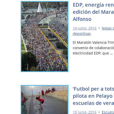
EDP, energía re
edición del Mara
Alfonso
14 junio, 2016
•
Notas 
deportivas
El Maratón Valencia Tri
convenio de colaboració
electricidad EDP, que …
‘Futbol per a to
pilota en Pelayo
escuelas de ver
10 junio, 2016
•
Escuel